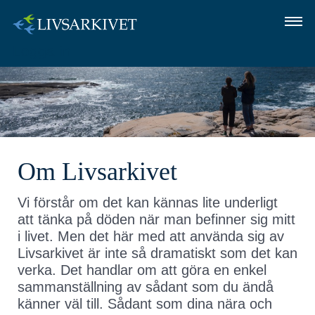
Logga in
OM LIVSARKIVET
SÅ GÖR DU
FRÅGOR OCH SVAR
Om Livsarkivet
LOGGA IN
Vi förstår om det kan kännas lite underligt
att tänka på döden när man befinner sig mitt
i livet. Men det här med att använda sig av
Livsarkivet är inte så dramatiskt som det kan
verka. Det handlar om att göra en enkel
sammanställning av sådant som du ändå
känner väl till. Sådant som dina nära och